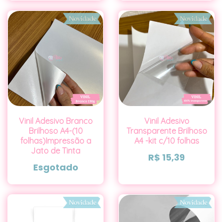
Vinil Adesivo Branco
Vinil Adesivo
Brilhoso A4-(10
Transparente Brilhoso
folhas)Impressão a
A4 -kit c/10 folhas
Jato de Tinta
R$
15,39
Esgotado