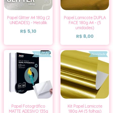
Papel Glitter A4 180g (2
Papel Lamicote DUPLA
UNIDADES) - Metallik
FACE 180g A4 - (5
unidades)
R$
5,10
R$
8,00
Papel Fotográfico
Kit Papel Lamicote
MATTE ADESIVO 135g
180g A4 (5 folhas)