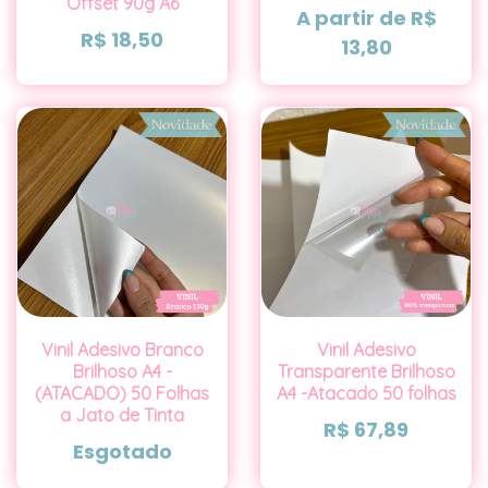
Offset 90g A6
A partir de
R$
R$
18,50
13,80
Vinil Adesivo Branco
Vinil Adesivo
Brilhoso A4 -
Transparente Brilhoso
(ATACADO) 50 Folhas
A4 -Atacado 50 folhas
a Jato de Tinta
R$
67,89
Esgotado