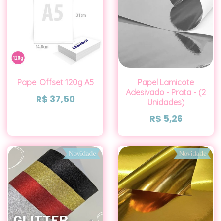
Papel Offset 120g A5
Papel Lamicote
Adesivado - Prata - (2
R$
37,50
Unidades)
R$
5,26