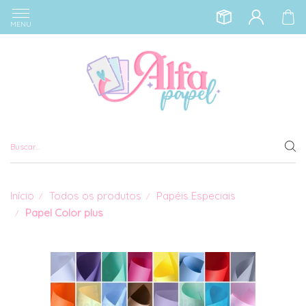
MENU
Início
Todos os produtos
Papéis Especiais
Papel Color plus