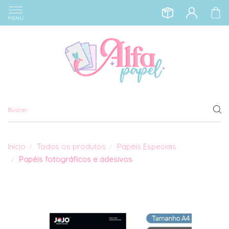
MENU
Início
Todos os produtos
Papéis Especiais
Papéis fotográficos e adesivos