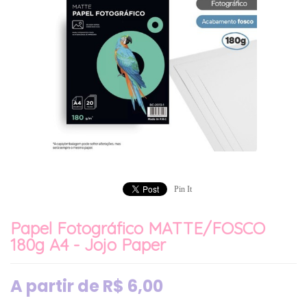
Pin It
Papel Fotográfico MATTE/FOSCO
180g A4 - Jojo Paper
A partir de
R$
6,00