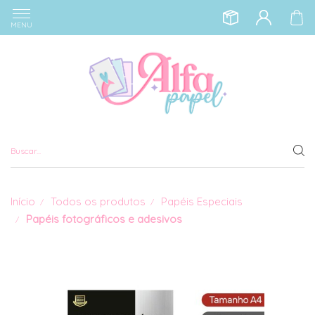
MENU
Início
Todos os produtos
Papéis Especiais
Papéis fotográficos e adesivos