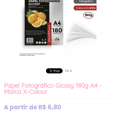
Pin It
Papel Fotográfico Glossy 180g A4 -
Marca X-Colour
A partir de
R$
6,80