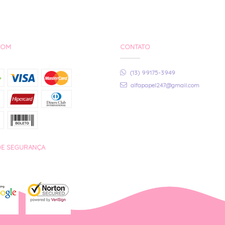
COM
CONTATO
(13) 99175-3949
alfapapel247@gmail.com
DE SEGURANÇA