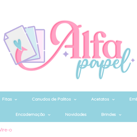
Fitas
Canudos de Palitos
Acetatos
Emb
Encadernação
Novidades
Brindes
ire-o