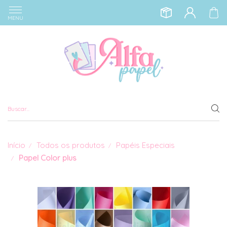
MENU
Início
Todos os produtos
Papéis Especiais
Papel Color plus