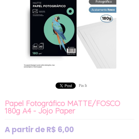
Pin It
Papel Fotográfico MATTE/FOSCO
180g A4 - Jojo Paper
A partir de
R$
6,00