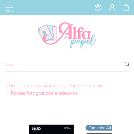
MENU
Início
Todos os produtos
Papéis Especiais
Papéis fotográficos e adesivos