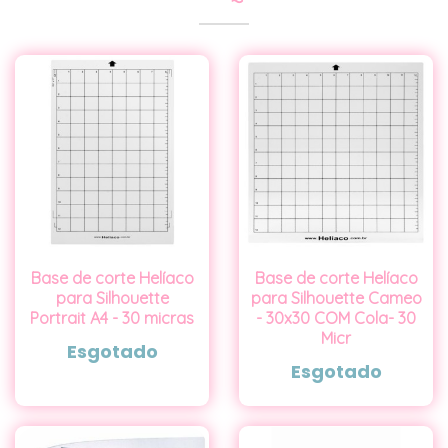
Base de corte Helíaco
Base de corte Helíaco
para Silhouette
para Silhouette Cameo
Portrait A4 - 30 micras
- 30x30 COM Cola- 30
Micr
Esgotado
Esgotado